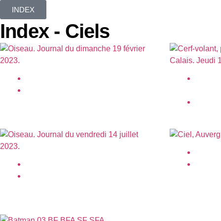
INDEX
Index - Ciels
Oiseau.
Cerf-vo
février 2023
Calais.
août 20
Ciel, A
Oiseau.
juillet 2
juillet 2023