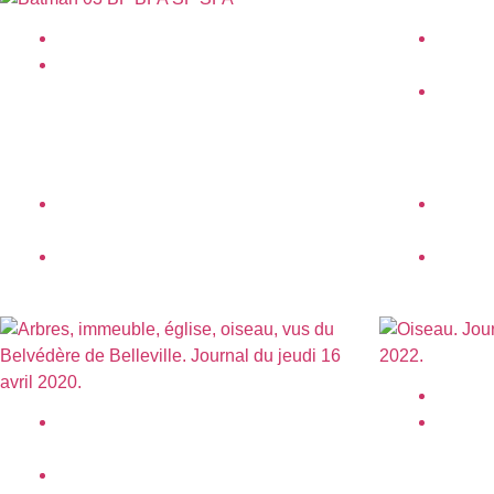
Batman • experimental test #3
Le ciel 
mars 2020
Paris.
mai 199
Immeuble, ciel. Quai de la Seine,
Poubelle
Paris 19e.
immeubl
avril 2022
décemb
Oiseau.
Arbres, immeuble, église, vus du
octobre
Belvédère de Belleville.
avril 2020