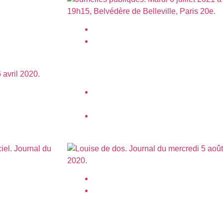
 la Marche des
Jumelles publiques.
juillet 2021
Immeuble, ciel. Quai de la Seine,
Paris 19e.
mars 2024
n, ciel.
Louise de dos.
août 2020