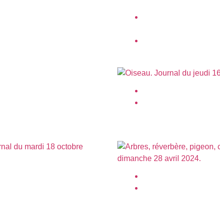
vu de la cour carrée du Louvre,
Confettis, ciel, pendant
Fiertés 2019 à Paris.
9
juin 2019
s, réverbère, arbre,
Oiseau.
es, ciel, nuages.
avril 2020
re 2024
Arbres, réverbère, pigeo
 2022
avril 2024