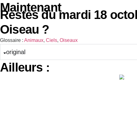
Maintenant
ÈS
AVANT
Restes du mardi 18 octo
Oiseau ?
Glossaire :
Animaux
,
Ciels
,
Oiseaux
original
Ailleurs :